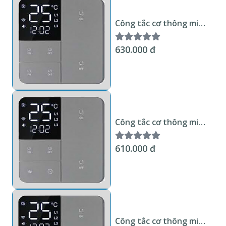
Công tắc cơ thông minh
Wifi KNX Smart Home 3
kênh, hiển thị nhiệt độ
630.000 đ
chuẩn EU
Công tắc cơ thông minh
Wifi KNX Smart Home 2
kênh, hiển thị nhiệt độ
610.000 đ
chuẩn EU
Công tắc cơ thông minh