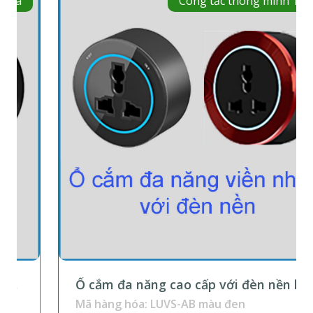
Công tắc thông minh Tuya
Ổ cắm đa năng cao cấp với đèn nền lắp
trên thanh ray
Mã hàng hóa: LUVS-AB màu đen