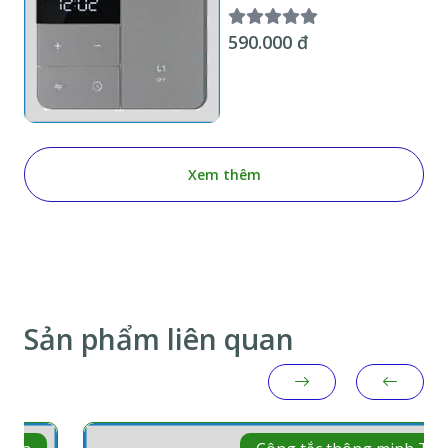
Wifi KNX Smart Home 1
kênh, hiển thị nhiệt độ
590.000 đ
chuẩn EU
Xem thêm
Sản phẩm liên quan