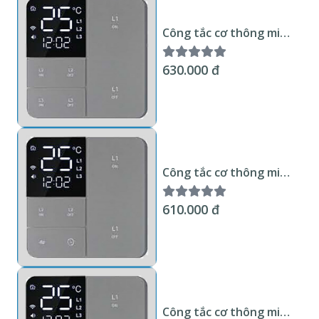
Công tắc cơ thông minh
Wifi KNX Smart Home 3
kênh, hiển thị nhiệt độ
630.000 đ
chuẩn EU
Công tắc cơ thông minh
Wifi KNX Smart Home 2
kênh, hiển thị nhiệt độ
610.000 đ
chuẩn EU
Công tắc cơ thông minh