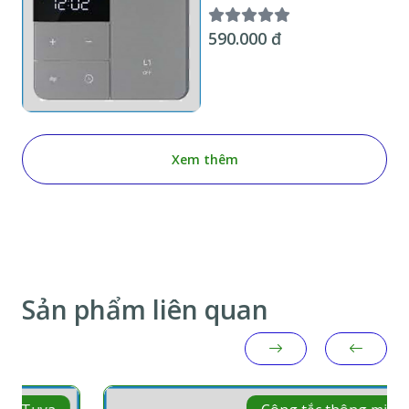
Wifi KNX Smart Home 1
kênh, hiển thị nhiệt độ
590.000 đ
chuẩn EU
Xem thêm
Sản phẩm liên quan