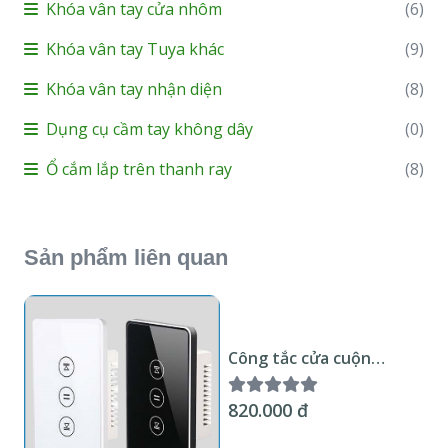
Khóa vân tay cửa nhôm
(6)
Khóa vân tay Tuya khác
(9)
Khóa vân tay nhận diện
(8)
Dụng cụ cầm tay không dây
(0)
Ổ cắm lắp trên thanh ray
(8)
Sản phẩm liên quan
Công tắc cửa cuộn
thông minh Wifi KNX
Smart Home Mặt kính
820.000 đ
trắng hoặc đen viền kim
loại chuẩn US