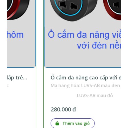
Ổ cắm đa năng cao cấp với đèn nền lắp
trên thanh ray
Mã hàng hóa: LUVS-AB màu đen
LUVS-AR màu đỏ
280.000 đ
Thêm vào giỏ