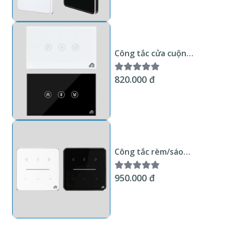
Công tắc cửa cuộn
thông minh Zigbee KNX
Smart Home Mặt kính
820.000 đ
trắng hoặc đen viền kim
loại chuẩn US
Công tắc rèm/sáo
thông minh Zigbee KNX
Smart Home Mặt kính
950.000 đ
trắng hoặc đen không
viền chuẩn EU