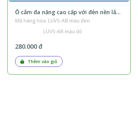
Ổ cắm đa năng cao cấp với đèn nền lắp
trên thanh ray
Mã hàng hóa: LUVS-AB màu đen
LUVS-AR màu đỏ
280.000 đ
Thêm vào giỏ