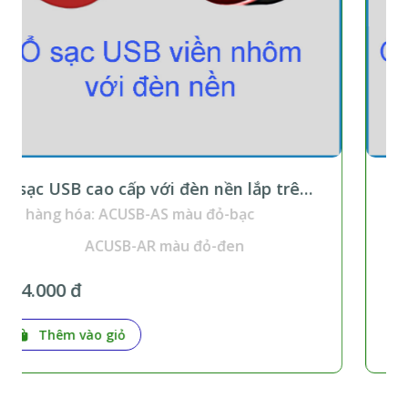
 lắp trên
Ổ cắm đa năng cao cấp với đèn 
trên thanh ray
bạc
Mã hàng hóa: LUVS-AB màu đen
n
LUVS-AR màu đỏ
280.000 đ
Thêm vào giỏ