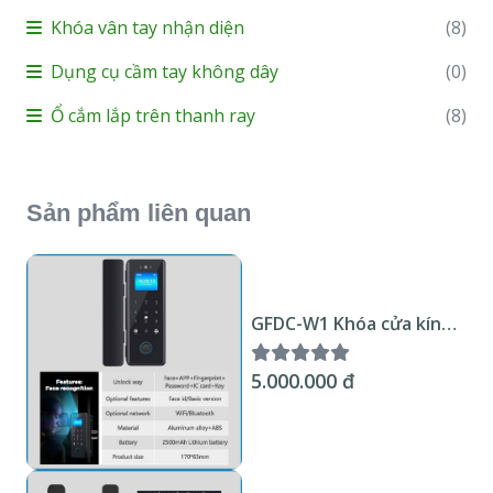
Khóa vân tay nhận diện
(8)
Dụng cụ cầm tay không dây
(0)
Ổ cắm lắp trên thanh ray
(8)
Sản phẩm liên quan
GFDC-W1 Khóa cửa kính
nhận diện khuôn mặt
Wifi Tuya KNX Smart
5.000.000 đ
Home