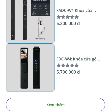
FADC-W1 Khóa cửa
nhôm nhận diện khuôn
mặt Wifi Tuya KNX
5.200.000 đ
Smart Home
FDC-W4: Khóa cửa gỗ
nhận diện khuôn mặt và
đàm thoại màn hình bên
5.700.000 đ
trong Wifi Tuya KNX
Smart Home
Xem thêm