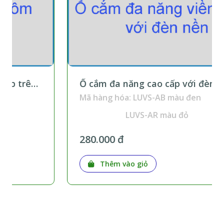
Ổ cắm đa năng cao cấp với đèn nền lắp
trên thanh ray
Mã hàng hóa: LUVS-AB màu đen
LUVS-AR màu đỏ
280.000 đ
Thêm vào giỏ