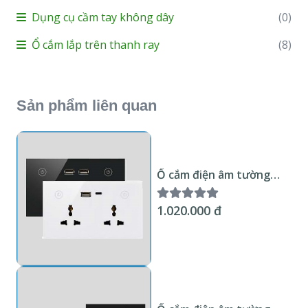
Dụng cụ cầm tay không dây
(0)
Ổ cắm lắp trên thanh ray
(8)
Sản phẩm liên quan
Ổ cắm điện âm tường
thông minh Wifi KNX
Smart Home đa năng +
1.020.000 đ
sạc USB type A & C mặt
kính trắng hoặc đen US.