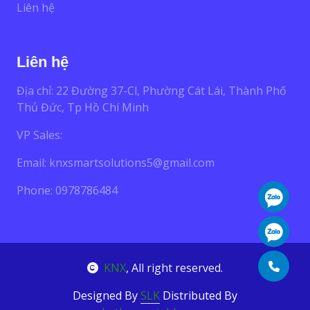
Liên hệ
Liên hệ
Địa chỉ: 22 Đường 37-Cl, Phường Cát Lái, Thành Phố
Thủ Đức, Tp Hồ Chí Minh
VP Sales:
Email:
knxsmartsolutions5@gmail.com
Phone: 0978786484
KNX
, All right reserved.
Designed By
SLK
Distributed By