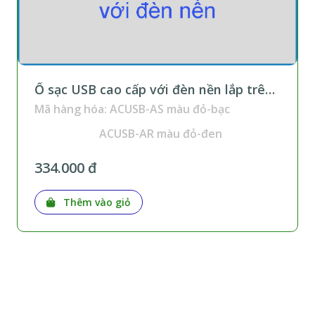
Ổ sạc USB cao cấp với đèn nền lắp trên
thanh ray
Mã hàng hóa: ACUSB-AS màu đỏ-bạc
ACUSB-AR màu đỏ-đen
334.000 đ
Thêm vào giỏ