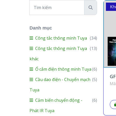
Kh
Danh mục
Công tắc thông minh Tuya
(34)
Công tắc thông minh Tuya
(13)
khác
Ổ cắm điện thông minh Tuya
(6)
GF
Cầu dao điện - Chuyển mạch
(5)
nh
Mã
Wifi 
Tuya
H
Cảm biến chuyển động -
(6)
Phát IR Tuya