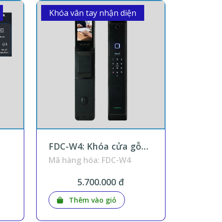
Khóa vân tay nhận diện
FDC-W4: Khóa cửa gỗ
ôn
nhận diện khuôn mặt và
Mã hàng hóa: FDC-W4
đàm thoại màn hình
bên trong Wifi Tuya
5.700.000 đ
KNX Smart Home
Thêm vào giỏ