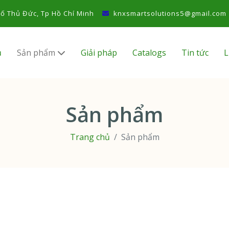
ố Thủ Đức, Tp Hồ Chí Minh
knxsmartsolutions5@gmail.com
ủ
Sản phẩm
Giải pháp
Catalogs
Tin tức
L
Sản phẩm
Trang chủ
Sản phẩm