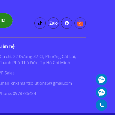
 đãi
Zalo
Liên hệ
Địa chỉ: 22 Đường 37-Cl, Phường Cát Lái,
Thành Phố Thủ Đức, Tp Hồ Chí Minh
VP Sales:
Email:
knxsmartsolutions5@gmail.com
Phone: 0978786484