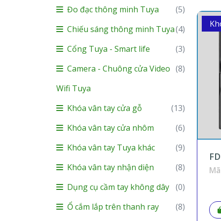
Đo đạc thông minh Tuya
(5)
Kh
Chiếu sáng thông minh Tuya
(4)
Cổng Tuya - Smart life
(3)
Camera - Chuông cửa Video
(8)
Wifi Tuya
Khóa vân tay cửa gỗ
(13)
Khóa vân tay cửa nhôm
(6)
Khóa vân tay Tuya khác
(9)
FD
nh
Khóa vân tay nhận diện
(8)
Mã
đà
bê
Dụng cụ cầm tay không dây
(0)
KN
Ổ cắm lắp trên thanh ray
(8)