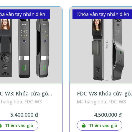
óa vân tay nhận diện
Khóa vân tay nhận diện
C-W3: Khóa cửa gỗ
FDC-W8 Khóa cửa gỗ
ận diện khuôn mặt và
nhận diện khuôn mặt
 hàng hóa: FDC-W3
Mã hàng hóa: FDC-W8
m thoại màn hình
đàm thoại smartpho
n trong Wifi Tuya
Wifi Tuya KNX Smart
5.400.000 đ
4.500.000 đ
X Smart Home
Home
Thêm vào giỏ
Thêm vào giỏ