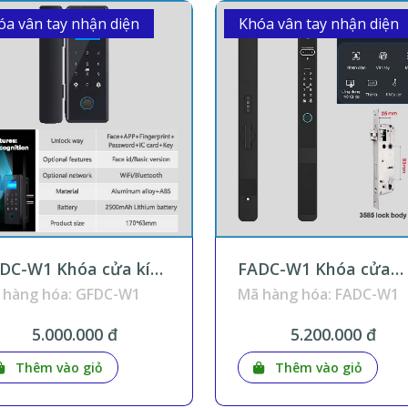
óa vân tay nhận diện
Khóa vân tay nhận diện
DC-W1 Khóa cửa kính
FADC-W1 Khóa cửa
ận diện khuôn mặt
nhôm nhận diện khu
 hàng hóa: GFDC-W1
Mã hàng hóa: FADC-W1
Tuya KNX Smart
mặt Wifi Tuya KNX
ome
Smart Home
5.000.000 đ
5.200.000 đ
Thêm vào giỏ
Thêm vào giỏ