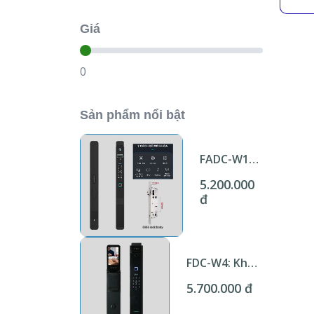
Giá
0
Sản phẩm nổi bật
FADC-W1
Khóa cửa
5.200.000
nhôm nhận
đ
diện khuôn
mặt Wifi
Tuya KNX
Smart
Home
FDC-W4: Khóa
cửa gỗ nhận
5.700.000 đ
diện khuôn
mặt và đàm