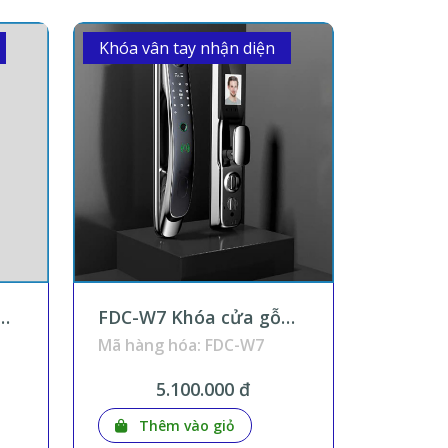
Khóa vân tay nhận diện
FDC-W7 Khóa cửa gỗ
 và
nhận diện khuôn mặt và
Mã hàng hóa: FDC-W7
ne
đàm thoại smartphone
Wifi Tuya KNX Smart
5.100.000 đ
Home
Thêm vào giỏ