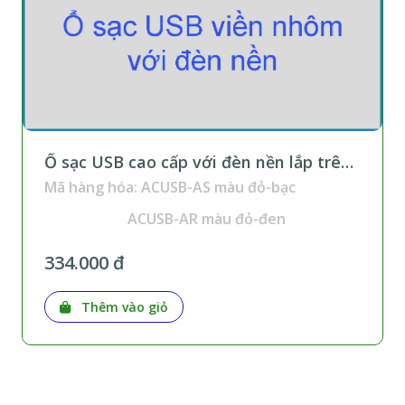
Ổ sạc USB cao cấp với đèn nền lắp trên
thanh ray
Mã hàng hóa: ACUSB-AS màu đỏ-bạc
ACUSB-AR màu đỏ-đen
334.000 đ
Thêm vào giỏ