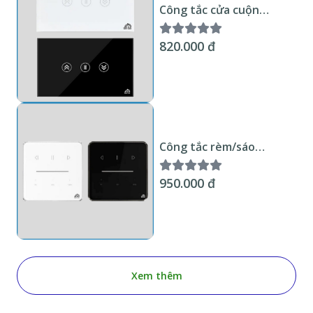
Công tắc cửa cuộn
thông minh Zigbee KNX
Smart Home Mặt kính
820.000 đ
trắng hoặc đen viền kim
loại chuẩn US
Công tắc rèm/sáo
thông minh Zigbee KNX
Smart Home Mặt kính
950.000 đ
trắng hoặc đen không
viền chuẩn EU
Xem thêm