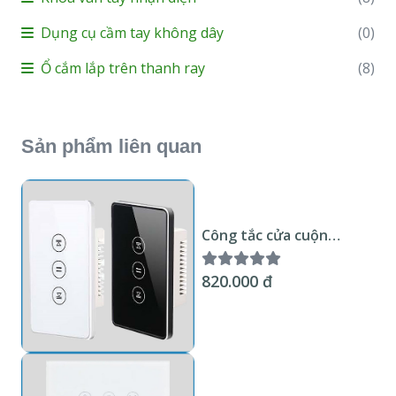
Dụng cụ cầm tay không dây
(0)
Ổ cắm lắp trên thanh ray
(8)
Sản phẩm liên quan
Công tắc cửa cuộn
thông minh Wifi KNX
Smart Home Mặt kính
820.000 đ
trắng hoặc đen viền kim
loại chuẩn US